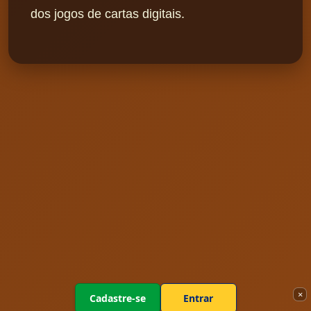
dos jogos de cartas digitais.
×
Cadastre-se
Entrar