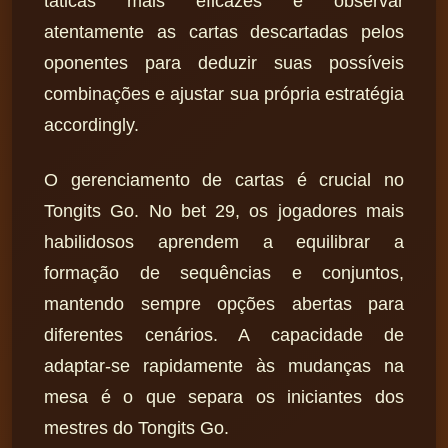
táticas mais eficazes é observar
atentamente as cartas descartadas pelos
oponentes para deduzir suas possíveis
combinações e ajustar sua própria estratégia
accordingly.
O gerenciamento de cartas é crucial no
Tongits Go. No bet 29, os jogadores mais
habilidosos aprendem a equilibrar a
formação de sequências e conjuntos,
mantendo sempre opções abertas para
diferentes cenários. A capacidade de
adaptar-se rapidamente às mudanças na
mesa é o que separa os iniciantes dos
mestres do Tongits Go.