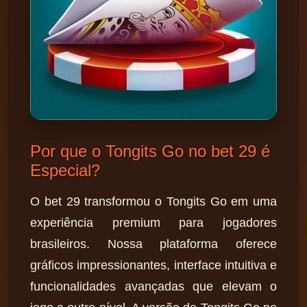
Por que o Tongits Go no bet 29 é
Especial?
O bet 29 transformou o Tongits Go em uma
experiência premium para jogadores
brasileiros. Nossa plataforma oferece
gráficos impressionantes, interface intuitiva e
funcionalidades avançadas que elevam o