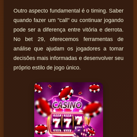
Outro aspecto fundamental é o timing. Saber
quando fazer um "call" ou continuar jogando
pode ser a diferença entre vitória e derrota.
No bet 29, oferecemos ferramentas de
análise que ajudam os jogadores a tomar
decisões mais informadas e desenvolver seu
próprio estilo de jogo único.