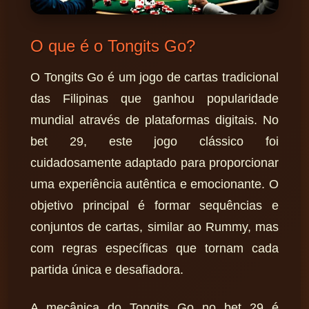
O que é o Tongits Go?
O Tongits Go é um jogo de cartas tradicional
das Filipinas que ganhou popularidade
mundial através de plataformas digitais. No
bet 29, este jogo clássico foi
cuidadosamente adaptado para proporcionar
uma experiência autêntica e emocionante. O
objetivo principal é formar sequências e
conjuntos de cartas, similar ao Rummy, mas
com regras específicas que tornam cada
partida única e desafiadora.
A mecânica do Tongits Go no bet 29 é