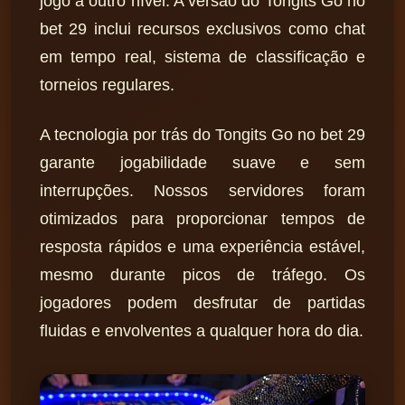
jogo a outro nível. A versão do Tongits Go no
bet 29 inclui recursos exclusivos como chat
em tempo real, sistema de classificação e
torneios regulares.
A tecnologia por trás do Tongits Go no bet 29
garante jogabilidade suave e sem
interrupções. Nossos servidores foram
otimizados para proporcionar tempos de
resposta rápidos e uma experiência estável,
mesmo durante picos de tráfego. Os
jogadores podem desfrutar de partidas
fluidas e envolventes a qualquer hora do dia.