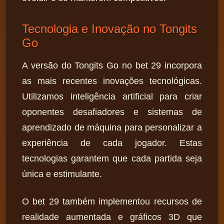
Tecnologia e Inovação no Tongits
Go
A versão do Tongits Go no bet 29 incorpora
as mais recentes inovações tecnológicas.
Utilizamos inteligência artificial para criar
oponentes desafiadores e sistemas de
aprendizado de máquina para personalizar a
experiência de cada jogador. Estas
tecnologias garantem que cada partida seja
única e estimulante.
O bet 29 também implementou recursos de
realidade aumentada e gráficos 3D que